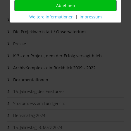
Ablehnen
Weitere Informationen
|
Impressum
Start
Die Projektwerkstatt / Observatorium
Presse
K 3 - ein Projekt, dem der Erfolg versagt blieb
ArchivKomplex - ein Rückblick 2009 - 2022
Dokumentationen
16. Jahrestag des Einsturzes
Strafprozess am Landgericht
Denkmaltag 2024
15. Jahrestag, 3. März 2024