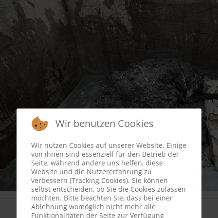
Wir benutzen Cookies
Wir nutzen Cookies auf unserer Website. Einige
von ihnen sind essenziell für den Betrieb der
Seite, während andere uns helfen, diese
Website und die Nutzererfahrung zu
verbessern (Tracking Cookies). Sie können
selbst entscheiden, ob Sie die Cookies zulassen
möchten. Bitte beachten Sie, dass bei einer
Ablehnung womöglich nicht mehr alle
Funktionalitäten der Seite zur Verfügung