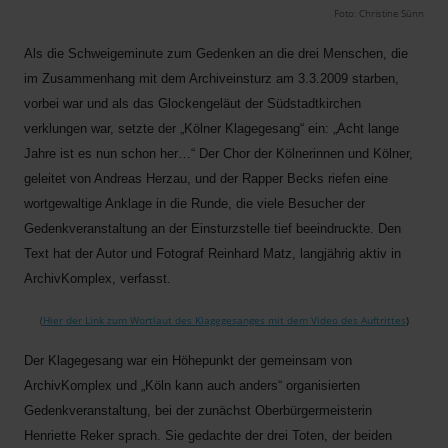
Foto: Christine Sünn
Als die Schweigeminute zum Gedenken an die drei Menschen, die
im Zusammenhang mit dem Archiveinsturz am 3.3.2009 starben,
vorbei war und als das Glockengeläut der Südstadtkirchen
verklungen war, setzte der „Kölner Klagegesang“ ein: „Acht lange
Jahre ist es nun schon her…“ Der Chor der Kölnerinnen und Kölner,
geleitet von Andreas Herzau, und der Rapper Becks riefen eine
wortgewaltige Anklage in die Runde, die viele Besucher der
Gedenkveranstaltung an der Einsturzstelle tief beeindruckte. Den
Text hat der Autor und Fotograf Reinhard Matz, langjährig aktiv in
ArchivKomplex, verfasst.
(
Hier der Link zum Wortlaut des Klagegesanges mit dem
Video des Auftrittes
)
Der Klagegesang war ein Höhepunkt der gemeinsam von
ArchivKomplex und „Köln kann auch anders“ organisierten
Gedenkveranstaltung, bei der zunächst Oberbürgermeisterin
Henriette Reker sprach. Sie gedachte der drei Toten, der beiden