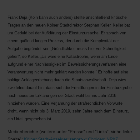
Frank Deja (Köln kann auch anders) stellte anschließend kritische
Fragen an den neuen Kölner Stadtdirektor Stephan Keller. Keller bat
um Geduld bei der Aufklärung der Einsturzursache. Er sprach von
einem quälend langen Prozess, der durch die Komplexität der
Aufgabe begründet sei. „Gründlichkeit muss hier vor Schnelligkeit
gehen“, so Keller. „Es wäre eine Katastrophe, wenn am Ende
aufgrund einer Nachlässigkeit im Beweissicherungsverfahren eine
Verantwortung nicht mehr geklärt werden könnte.“ Er hoffe auf eine
baldige Anklageerhebung durch die Staatsanwaltschaft. Deja wies
zweifelnd darauf hin, dass sich die Ermittlungen in der Einsturzgrube
nach neuesten Erklärungen der Stadt wohl bis ins Jahr 2018
hinziehen würden. Eine Verjährung der strafrechtlichen Vorwürfe
droht, wenn nicht bis 3. März 2019, zehn Jahre nach dem Einsturz,
ein Urteil gesprochen ist.
Medienberichte (weitere unter "Presse" und "Links", siehe linke
Spalte):
Kölner Stadt-Anzeiger;
report-k;
Choices;
NRhZ