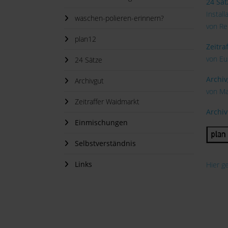
24 Sät
Instal
waschen-polieren-erinnern?
von Re
plan12
Zeitra
von Eu
24 Sätze
Archiv
Archivgut
von Ma
Zeitraffer Waidmarkt
Archiv
Einmischungen
Selbstverständnis
Links
Hier g