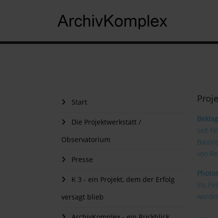
Proj
Start
Beklag
Die Projektwerkstatt /
seit F
Observatorium
Bauste
von Re
Presse
Photos
K 3 - ein Projekt, dem der Erfolg
Ins Fe
worden
versagt blieb
ArchivKomplex - ein Rückblick