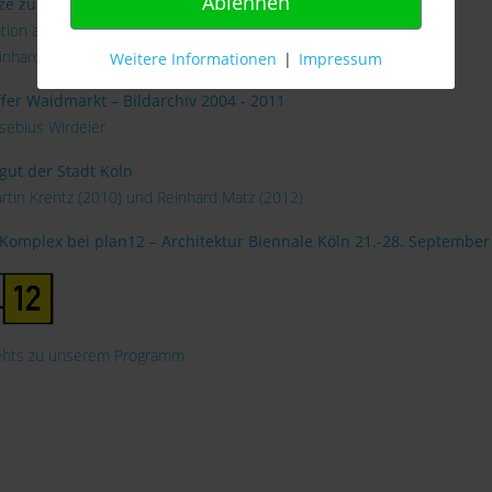
Ablehnen
ze zu 8 Minuten
lation am Bauzaun März 2012 bis Oktober 2015
inhard Matz
Weitere Informationen
|
Impressum
ffer Waidmarkt – Bildarchiv 2004 - 2011
sebius Wirdeier
gut der Stadt Köln
rtin Krentz (2010) und Reinhard Matz (2012)
Komplex bei plan12 – Architektur Biennale Köln 21.-28. September
ehts zu unserem Programm