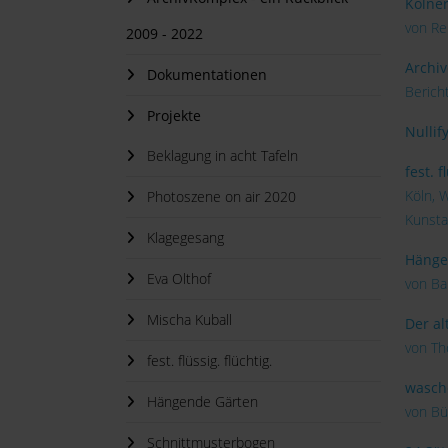
Kölne
von Re
2009 - 2022
Archi
Dokumentationen
Berich
Projekte
Nullif
Beklagung in acht Tafeln
fest. 
Köln, 
Photoszene on air 2020
Kunsta
Klagegesang
Hänge
Eva Olthof
von Ba
Mischa Kuball
Der al
von Th
fest. flüssig. flüchtig.
wasche
Hängende Gärten
von Bü
Schnittmusterbogen