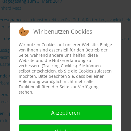
r Klagegesang zum 3. März 2017
inhard Matz
veresonance
- ein Kunstprojekt von Eva Olthof, Rotterdam, - zugleich ein
ten und Stellungnahmen.
Wir benutzen Cookies
y - das dreckige Dutzend.
Ein Kunstwerk von Mischa Kuball (Kjub-Nieten
Wir nutzen Cookies auf unserer Website. Einige
von ihnen sind essenziell für den Betrieb der
flüssig. flüchtig. — Ein Ort im Prozess 15.-20. Juli 2014
Seite, während andere uns helfen, diese
Waidmarkt 3 mit Baustellenblick –
Website und die Nutzererfahrung zu
usstellung, Gespräche und Führungen
verbessern (Tracking Cookies). Sie können
selbst entscheiden, ob Sie die Cookies zulassen
nde Gärten
möchten. Bitte beachten Sie, dass bei einer
Ablehnung womöglich nicht mehr alle
rbara Thiess
Funktionalitäten der Seite zur Verfügung
stehen.
ternaive Schnittmusterbogen
omas Luczak
Akzeptieren
n – polieren – erinnern?
ro für Erlebnisdesign