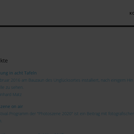
K
ekte
ung in acht Tafeln
ebruar 2016 am Bauzaun des Unglücksortes installiert, nach einigem Hin
lle zu sehen.
inhard Matz
zene on air
stival-Programm der "Photoszene 2020" ist ein Beitrag mit fotografisc
.