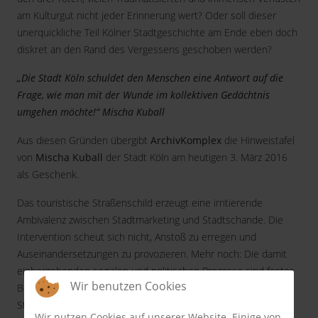
am Kulturgut nicht jeder Erinnerung wert? Oder soll dieser
unerquickliche Teil Kölner Stadtgeschichte am Ende eben doch
diskret an den Rand des Vergessens geschoben werden?
„Die Stadt Köln schuldet den Menschen eine Antwort auf die
Frage, wie man mit der Wunde im kollektiven Gedächtnis
umgehen möchte!“ Mischa Kuball
Aus diesen Gründen übergibt
ArchivKomplex
die Hinweistafel
von
Mischa Kuball
der Stadt Köln am heutigen 3. März 2016
als Geschenk.
Das touristische Straßenschild erzeugt eine irritierende
Ambivalenz zwischen Stadtmarketing und Stadtschande. Die
Intervention scheut sich nicht, Anstoß zu erregen und
Auseinandersetzungen zu provozieren. Mehr noch: Die damit
einhergehenden sozialen und politischen Prozesse sind fester
Wir benutzen Cookies
Bestandteil dieses künstlerischen Eingriffs in die
Stadtlandschaft.
Wir nutzen Cookies auf unserer Website. Einige von